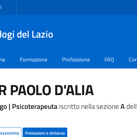
I
logi del Lazio
one
Formazione
Professione
FAQ
Con
R PAOLO D'ALIA
go | Psicoterapeuta
iscritto nella sezione
A
dell
fessionista
Prestazioni a distanza