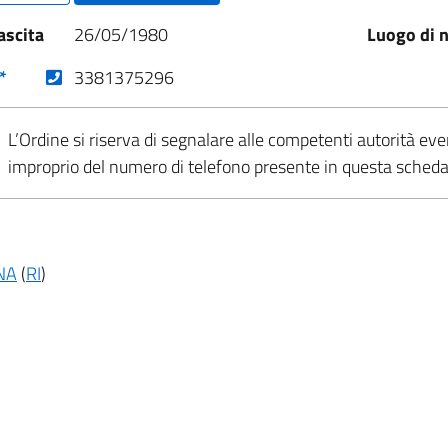
ascita
26/05/1980
Luogo di n
(nuova scheda - new tab)
*
3381375296
L’Ordine si riserva di segnalare alle competenti autorità eve
improprio del numero di telefono presente in questa sched
NA
(
RI
)