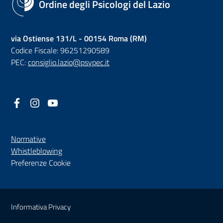
Ordine degli Psicologi del Lazio
via Ostiense 131/L - 00154 Roma (RM)
Codice Fiscale: 96251290589
PEC:
consiglio.lazio@psypec.it
Facebook
(nuova scheda - new tab)
Instagram
(nuova scheda - new tab)
YouTube
(nuova scheda - new tab)
Normative
(nuova scheda - new tab)
Whistleblowing
Preferenze Cookie
Sezione Link Utili
Informativa Privacy