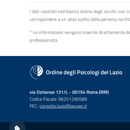
I dati riportati nell'elenco online degli iscritti no
corrispondere a un alias scelto dalla persona iscrit
* Le informazioni vengono inserite direttamente dal 
professionista.
Ordine degli Psicologi del Lazio
via Ostiense 131/L - 00154 Roma (RM)
Codice Fiscale: 96251290589
PEC:
consiglio.lazio@psypec.it
Sezione Link Utili