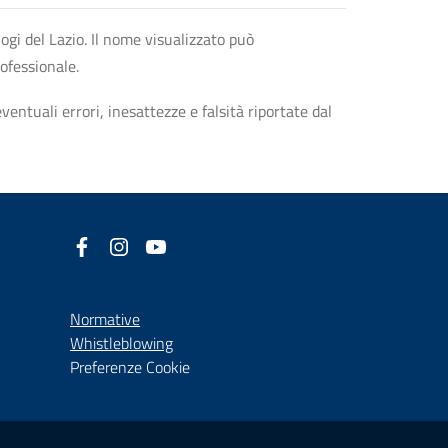
logi del Lazio. Il nome visualizzato può
rofessionale.
entuali errori, inesattezze e falsità riportate dal
Facebook
(nuova scheda - new tab)
Instagram
(nuova scheda - new tab)
YouTube
(nuova scheda - new tab)
Normative
(nuova scheda - new tab)
Whistleblowing
Preferenze Cookie