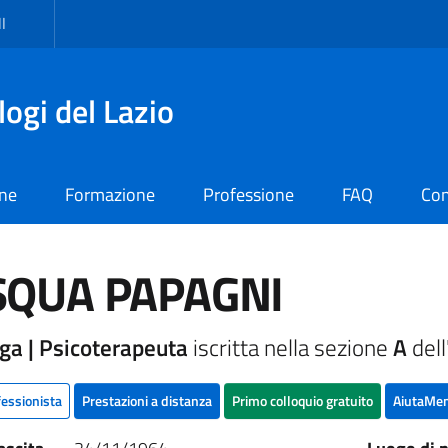
I
logi del Lazio
one
Formazione
Professione
FAQ
Con
SQUA PAPAGNI
ga | Psicoterapeuta
iscritta nella sezione
A
dell
fessionista
Prestazioni a distanza
Primo colloquio gratuito
AiutaMen