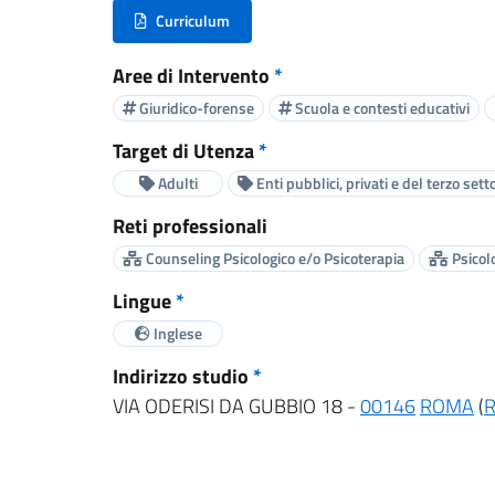
Curriculum
(nuova scheda - new tab)
Aree di Intervento
*
Giuridico-forense
Scuola e contesti educativi
Target di Utenza
*
Adulti
Enti pubblici, privati e del terzo sett
Reti professionali
Counseling Psicologico e/o Psicoterapia
Psicolo
Lingue
*
Inglese
Indirizzo studio
*
VIA ODERISI DA GUBBIO 18 -
00146
ROMA
(