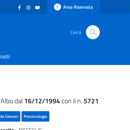
Facebook
(nuova scheda - new tab)
Instagram
(nuova scheda - new tab)
YouTube
(nuova scheda - new tab)
Area Riservata
Cerca
tatti
'Albo dal
16/12/1994
con il n.
5721
te Giovani
Psiconcologia