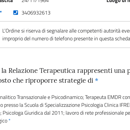
ascita
24/11/1964
Luogo di n
(nuova scheda - new tab)
*
3406932613
L’Ordine si riserva di segnalare alle competenti autorità eve
improprio del numero di telefono presente in questa sched
 la Relazione Terapeutica rappresenti una po
tosto che riproporre strategie di
*
nalitico Transazionale e Psicodinamico; Terapeuta EMDR con
presso la Scuola di Specializzazione Psicologia Clinica IFREP
 Psicologa Giuridica dal 2011; lavoro di rete professionale pe
ogico
*