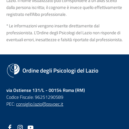
Lazio. Il nome visualizzato può corrispondere a un alias scelto
dalla persona iscritta; il cognome è invece quello effettivamente
registrato nell’Albo professionale.
* Le informazioni vengono inserite direttamente dal
professionista. L'Ordine degli Psicologi del Lazio non risponde di
eventuali errori, inesattezze e falsità riportate dal professionista.
Ordine degli Psicologi del Lazio
via Ostiense 131/L - 00154 Roma (RM)
Codice Fiscale: 96251290589
PEC:
consiglio.lazio@psypec.it
Facebook
(nuova scheda - new tab)
Instagram
(nuova scheda - new tab)
YouTube
(nuova scheda - new tab)