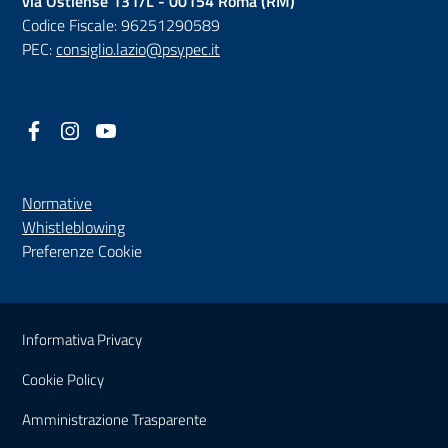
via Ostiense 131/L - 00154 Roma (RM)
Codice Fiscale: 96251290589
PEC:
consiglio.lazio@psypec.it
Facebook
(nuova scheda - new tab)
Instagram
(nuova scheda - new tab)
YouTube
(nuova scheda - new tab)
Normative
(nuova scheda - new tab)
Whistleblowing
Preferenze Cookie
Sezione Link Utili
Informativa Privacy
Cookie Policy
(nuova scheda - new tab)
Amministrazione Trasparente