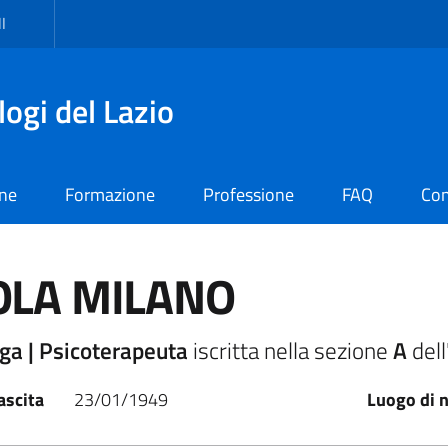
I
logi del Lazio
one
Formazione
Professione
FAQ
Con
OLA MILANO
ga | Psicoterapeuta
iscritta nella sezione
A
dell
ascita
23/01/1949
Luogo di n