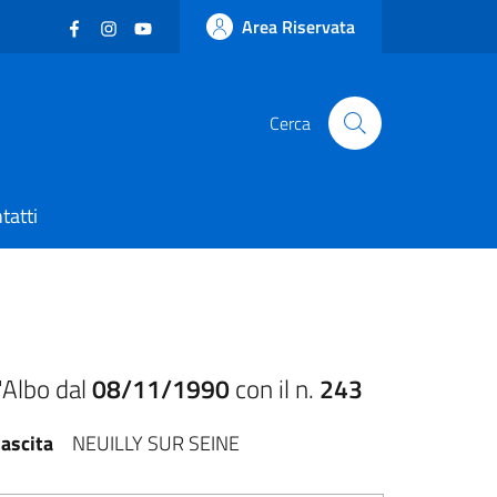
Facebook
(nuova scheda - new tab)
Instagram
(nuova scheda - new tab)
YouTube
(nuova scheda - new tab)
Area Riservata
Cerca
tatti
'Albo dal
08/11/1990
con il n.
243
ascita
NEUILLY SUR SEINE