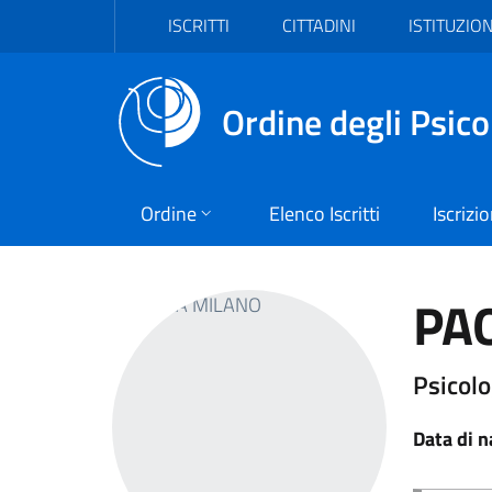
Vai al header
Vai al contenuto principale
Vai al footer
ISCRITTI
CITTADINI
ISTITUZION
Ordine degli Psico
Ordine
Elenco Iscritti
Iscrizi
PA
Psicolo
Data di n