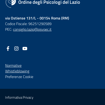
Ordine degli Psicologi del Lazio
via Ostiense 131/L - 00154 Roma (RM)
Codice Fiscale: 96251290589
PEC:
consiglio.lazio@psypec.it
Facebook
(nuova scheda - new tab)
Instagram
(nuova scheda - new tab)
YouTube
(nuova scheda - new tab)
Normative
(nuova scheda - new tab)
Whistleblowing
Preferenze Cookie
Sezione Link Utili
Informativa Privacy