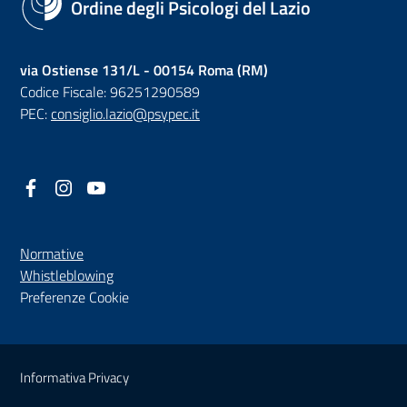
Ordine degli Psicologi del Lazio
via Ostiense 131/L - 00154 Roma (RM)
Codice Fiscale: 96251290589
PEC:
consiglio.lazio@psypec.it
Facebook
(nuova scheda - new tab)
Instagram
(nuova scheda - new tab)
YouTube
(nuova scheda - new tab)
Normative
(nuova scheda - new tab)
Whistleblowing
Preferenze Cookie
Sezione Link Utili
Informativa Privacy