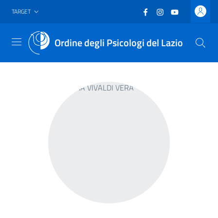
Vai al header
Vai al contenuto principale
Vai al footer
Facebook
(nuova scheda - new
Instagram
(nuova scheda -
YouTube
(nuova sche
TARGET
Ordine degli Psicologi del Lazio
Menu