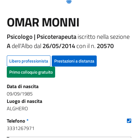
(nuova scheda - new tab)
OMAR MONNI
Psicologo | Psicoterapeuta
iscritto nella sezione
A
dell'Albo dal
26/05/2014
con il n.
20570
Libero professionista
Prestazioni a distanza
Primo colloquio gratuito
Data di nascita
09/09/1985
Luogo di nascita
ALGHERO
(nu
Telefono
*
3331267971