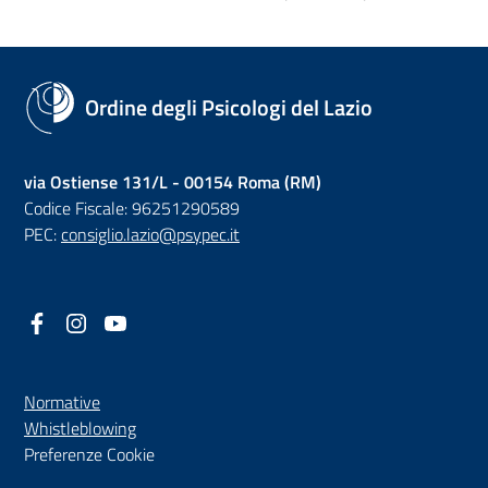
Ordine degli Psicologi del Lazio
via Ostiense 131/L - 00154 Roma (RM)
Codice Fiscale: 96251290589
PEC:
consiglio.lazio@psypec.it
Facebook
(nuova scheda - new tab)
Instagram
(nuova scheda - new tab)
YouTube
(nuova scheda - new tab)
Normative
(nuova scheda - new tab)
Whistleblowing
Preferenze Cookie