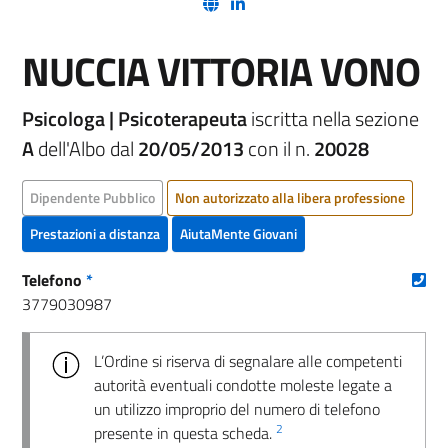
(nuova scheda - new tab)
(nuova scheda - new tab)
NUCCIA VITTORIA VONO
Psicologa | Psicoterapeuta
iscritta nella sezione
A
dell'Albo dal
20/05/2013
con il n.
20028
Dipendente Pubblico
Non autorizzato alla libera professione
Prestazioni a distanza
AiutaMente Giovani
(nu
Telefono
*
3779030987
L’Ordine si riserva di segnalare alle competenti
autorità eventuali condotte moleste legate a
un utilizzo improprio del numero di telefono
2
presente in questa scheda.