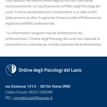
I dati riportati nell'elenco online degli iscritti non coincidono
necessariamente con quelli presenti nell’Albo degli Psicologi del
Lazio. Il nome visualizzato può corrispondere a un alias scelto
dalla persona iscritta; il cognome è invece quello effettivamente
registrato nell’Albo professionale.
* Le informazioni vengono inserite direttamente dal
professionista. L'Ordine degli Psicologi del Lazio non risponde di
eventuali errori, inesattezze e falsità riportate dal professionista.
Ordine degli Psicologi del Lazio
via Ostiense 131/L - 00154 Roma (RM)
Codice Fiscale: 96251290589
PEC:
consiglio.lazio@psypec.it