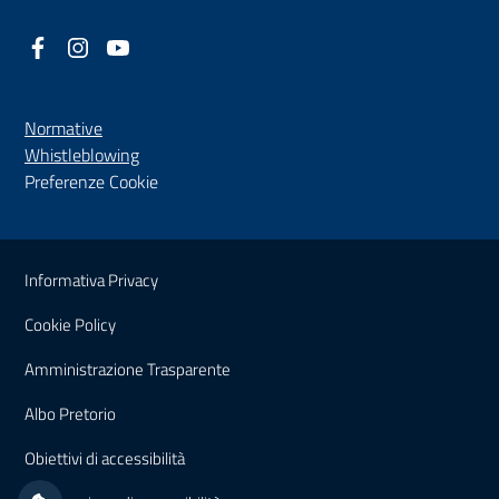
Facebook
(nuova scheda - new tab)
Instagram
(nuova scheda - new tab)
YouTube
(nuova scheda - new tab)
Normative
(nuova scheda - new tab)
Whistleblowing
Preferenze Cookie
Sezione Link Utili
Informativa Privacy
Cookie Policy
(nuova scheda - new tab)
Amministrazione Trasparente
(nuova scheda - new tab)
Albo Pretorio
(nuova scheda - new tab)
Obiettivi di accessibilità