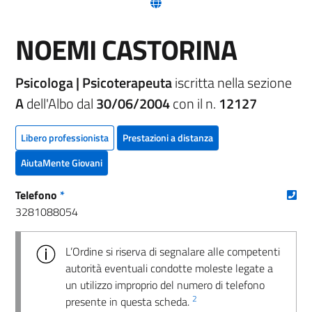
(nuova scheda - new tab)
NOEMI CASTORINA
Psicologa | Psicoterapeuta
iscritta nella sezione
A
dell'Albo dal
30/06/2004
con il n.
12127
Libero professionista
Prestazioni a distanza
AiutaMente Giovani
(nu
Telefono
*
3281088054
L’Ordine si riserva di segnalare alle competenti
autorità eventuali condotte moleste legate a
un utilizzo improprio del numero di telefono
2
presente in questa scheda.