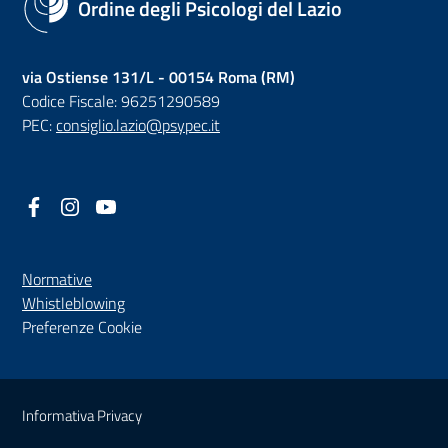
Ordine degli Psicologi del Lazio
via Ostiense 131/L - 00154 Roma (RM)
Codice Fiscale: 96251290589
PEC:
consiglio.lazio@psypec.it
Facebook
(nuova scheda - new tab)
Instagram
(nuova scheda - new tab)
YouTube
(nuova scheda - new tab)
Normative
(nuova scheda - new tab)
Whistleblowing
Preferenze Cookie
Sezione Link Utili
Informativa Privacy