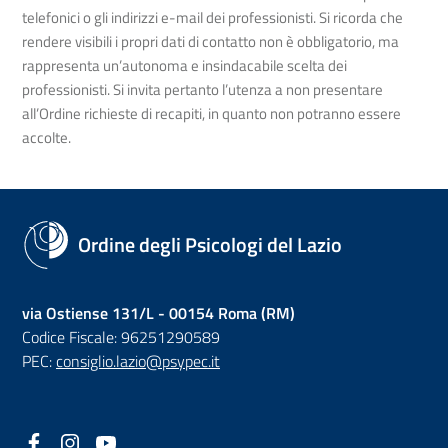
telefonici o gli indirizzi e-mail dei professionisti. Si ricorda che
rendere visibili i propri dati di contatto non è obbligatorio, ma
rappresenta un’autonoma e insindacabile scelta dei
professionisti. Si invita pertanto l’utenza a non presentare
all’Ordine richieste di recapiti, in quanto non potranno essere
accolte.
Ordine degli Psicologi del Lazio
via Ostiense 131/L - 00154 Roma (RM)
Codice Fiscale: 96251290589
PEC:
consiglio.lazio@psypec.it
Facebook
(nuova scheda - new tab)
Instagram
(nuova scheda - new tab)
YouTube
(nuova scheda - new tab)