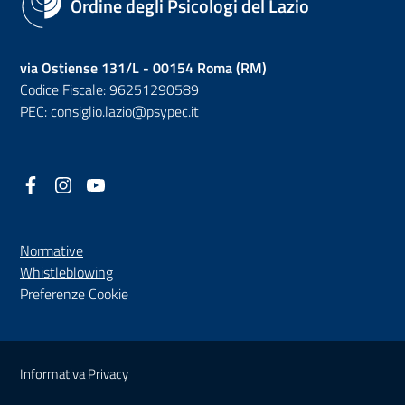
Ordine degli Psicologi del Lazio
via Ostiense 131/L - 00154 Roma (RM)
Codice Fiscale: 96251290589
PEC:
consiglio.lazio@psypec.it
Facebook
(nuova scheda - new tab)
Instagram
(nuova scheda - new tab)
YouTube
(nuova scheda - new tab)
Normative
(nuova scheda - new tab)
Whistleblowing
Preferenze Cookie
Sezione Link Utili
Informativa Privacy