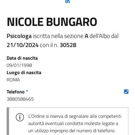
(nuova scheda - new tab)
NICOLE BUNGARO
Psicologa
iscritta nella sezione
A
dell'Albo dal
21/10/2024
con il n.
30528
Data di nascita
09/01/1998
Luogo di nascita
ROMA
(nu
Telefono
*
3880588465
L’Ordine si riserva di segnalare alle competenti
autorità eventuali condotte moleste legate a
un utilizzo improprio del numero di telefono