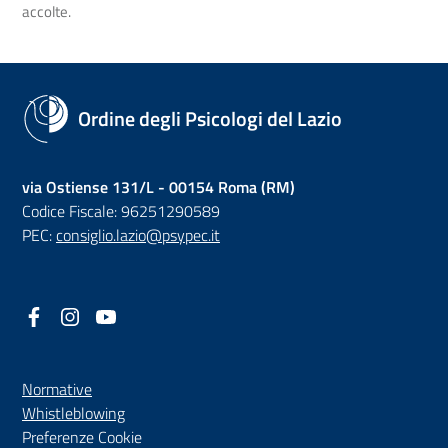
accolte.
Ordine degli Psicologi del Lazio
via Ostiense 131/L - 00154 Roma (RM)
Codice Fiscale: 96251290589
PEC:
consiglio.lazio@psypec.it
Facebook
(nuova scheda - new tab)
Instagram
(nuova scheda - new tab)
YouTube
(nuova scheda - new tab)
Normative
(nuova scheda - new tab)
Whistleblowing
Preferenze Cookie