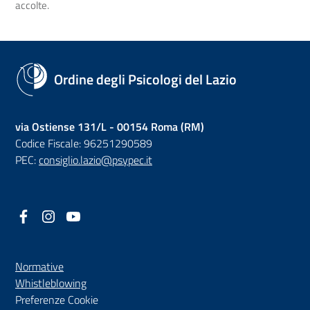
accolte.
Ordine degli Psicologi del Lazio
via Ostiense 131/L - 00154 Roma (RM)
Codice Fiscale: 96251290589
PEC:
consiglio.lazio@psypec.it
Facebook
(nuova scheda - new tab)
Instagram
(nuova scheda - new tab)
YouTube
(nuova scheda - new tab)
Normative
(nuova scheda - new tab)
Whistleblowing
Preferenze Cookie