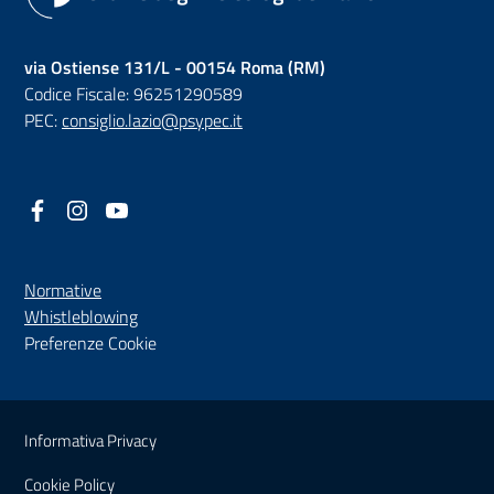
via Ostiense 131/L - 00154 Roma (RM)
Codice Fiscale: 96251290589
PEC:
consiglio.lazio@psypec.it
Facebook
(nuova scheda - new tab)
Instagram
(nuova scheda - new tab)
YouTube
(nuova scheda - new tab)
Normative
(nuova scheda - new tab)
Whistleblowing
Preferenze Cookie
Sezione Link Utili
Informativa Privacy
Cookie Policy