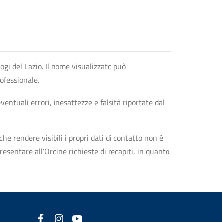
logi del Lazio. Il nome visualizzato può
rofessionale.
entuali errori, inesattezze e falsità riportate dal
che rendere visibili i propri dati di contatto non è
esentare all’Ordine richieste di recapiti, in quanto
Facebook
(nuova scheda - new tab)
Instagram
(nuova scheda - new tab)
YouTube
(nuova scheda - new tab)