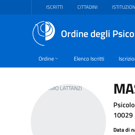
Vai al header
Vai al contenuto principale
Vai al footer
ISCRITTI
CITTADINI
ISTITUZION
Ordine degli Psico
Ordine
Elenco Iscritti
Iscrizi
MA
Psicolo
10029
Data di n