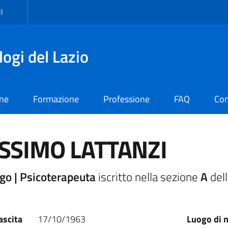
I
logi del Lazio
one
Formazione
Professione
FAQ
Con
SSIMO LATTANZI
go | Psicoterapeuta
iscritto nella sezione
A
dell
ascita
17/10/1963
Luogo di n