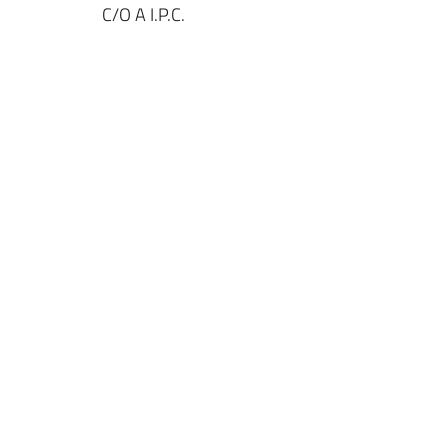
C/O A I.P.C.