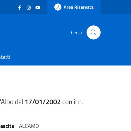
Facebook
(nuova scheda - new tab)
Instagram
(nuova scheda - new tab)
YouTube
(nuova scheda - new tab)
Area Riservata
Cerca
tatti
'Albo dal
17/01/2002
con il n.
ascita
ALCAMO