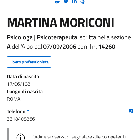
(nuova scheda - new tab)
(nuova scheda - new tab)
(nuova scheda - new tab)
(nuova scheda - new tab)
MARTINA MORICONI
Psicologa | Psicoterapeuta
iscritta nella sezione
A
dell'Albo dal
07/09/2006
con il n.
14260
Libero professionista
Data di nascita
17/06/1981
Luogo di nascita
ROMA
(nu
Telefono
*
3318408866
L’Ordine si riserva di segnalare alle competenti