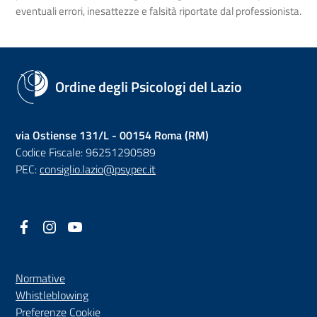
eventuali errori, inesattezze e falsità riportate dal professionista.
Ordine degli Psicologi del Lazio
via Ostiense 131/L - 00154 Roma (RM)
Codice Fiscale: 96251290589
PEC:
consiglio.lazio@psypec.it
Facebook
(nuova scheda - new tab)
Instagram
(nuova scheda - new tab)
YouTube
(nuova scheda - new tab)
Normative
(nuova scheda - new tab)
Whistleblowing
Preferenze Cookie