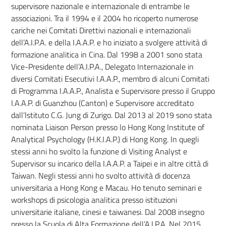
supervisore nazionale e internazionale di entrambe le
associazioni. Tra il 1994 e il 2004 ho ricoperto numerose
cariche nei Comitati Direttivi nazionali e internazionali
dell’A.I.P.A. e della I.A.A.P. e ho iniziato a svolgere attività di
formazione analitica in Cina. Dal 1998 a 2001 sono stata
Vice-Presidente dell’A.I.P.A., Delegato Internazionale in
diversi Comitati Esecutivi I.A.A.P., membro di alcuni Comitati
di Programma I.A.A.P., Analista e Supervisore presso il Gruppo
I.A.A.P. di Guanzhou (Canton) e Supervisore accreditato
dall’Istituto C.G. Jung di Zurigo. Dal 2013 al 2019 sono stata
nominata Liaison Person presso lo Hong Kong Institute of
Analytical Psychology (H.K.I.A.P.) di Hong Kong. In quegli
stessi anni ho svolto la funzione di Visiting Analyst e
Supervisor su incarico della I.A.A.P. a Taipei e in altre città di
Taiwan. Negli stessi anni ho svolto attività di docenza
universitaria a Hong Kong e Macau. Ho tenuto seminari e
workshops di psicologia analitica presso istituzioni
universitarie italiane, cinesi e taiwanesi. Dal 2008 insegno
presso la Scuola di Alta Formazione dell’A.I.P.A. Nel 2015