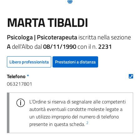
(nuova scheda - new tab)
MARTA TIBALDI
Psicologa | Psicoterapeuta
iscritta nella sezione
A
dell'Albo dal
08/11/1990
con il n.
2231
Libero professionista
Prestazioni a distanza
(nu
Telefono
*
063217801
L’Ordine si riserva di segnalare alle competenti
autorità eventuali condotte moleste legate a
un utilizzo improprio del numero di telefono
2
presente in questa scheda.