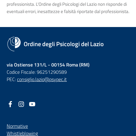
professionista. L'Ordine degli Psicologi del Lazio non risponde di
eventuali errori, inesattezze e falsità riportate dal professionista.
Ordine degli Psicologi del Lazio
via Ostiense 131/L - 00154 Roma (RM)
Codice Fiscale: 96251290589
PEC:
consiglio.lazio@psypec.it
Facebook
(nuova scheda - new tab)
Instagram
(nuova scheda - new tab)
YouTube
(nuova scheda - new tab)
Normative
(nuova scheda - new tab)
Whistleblowing