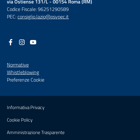
via Ostiense 131/L - 00154 Roma (RM)
Codice Fiscale: 96251290589
PEC:
consiglio.lazio@psypec.it
Facebook
(nuova scheda - new tab)
Instagram
(nuova scheda - new tab)
YouTube
(nuova scheda - new tab)
Normative
(nuova scheda - new tab)
Whistleblowing
Preferenze Cookie
Sezione Link Utili
Informativa Privacy
Cookie Policy
(nuova scheda - new tab)
Amministrazione Trasparente