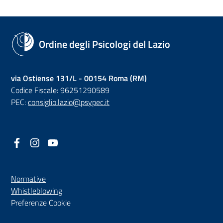
Ordine degli Psicologi del Lazio
via Ostiense 131/L - 00154 Roma (RM)
Codice Fiscale: 96251290589
PEC:
consiglio.lazio@psypec.it
Facebook
(nuova scheda - new tab)
Instagram
(nuova scheda - new tab)
YouTube
(nuova scheda - new tab)
Normative
(nuova scheda - new tab)
Whistleblowing
Preferenze Cookie