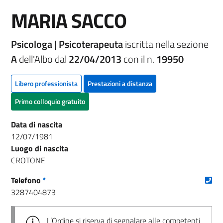
MARIA SACCO
Psicologa | Psicoterapeuta
iscritta nella sezione
A
dell'Albo dal
22/04/2013
con il n.
19950
Libero professionista
Prestazioni a distanza
Primo colloquio gratuito
Data di nascita
12/07/1981
Luogo di nascita
CROTONE
(nu
Telefono
*
3287404873
L’Ordine si riserva di segnalare alle competenti