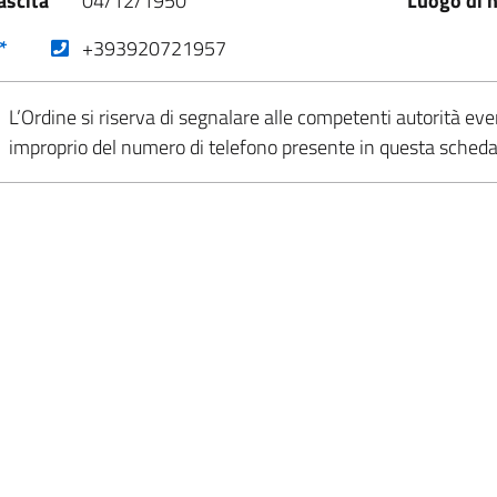
ascita
04/12/1950
Luogo di n
(nuova scheda - new tab)
*
+393920721957
L’Ordine si riserva di segnalare alle competenti autorità eve
improprio del numero di telefono presente in questa sched