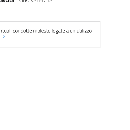
ascita
VIBO VALENTIA
ntuali condotte moleste legate a un utilizzo
2
a.