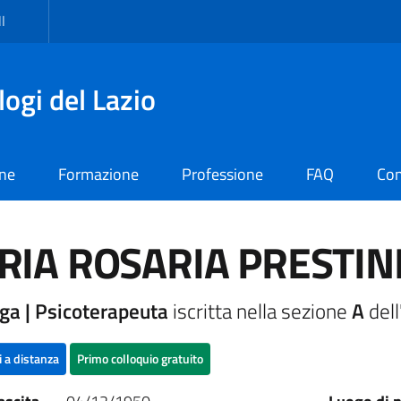
I
logi del Lazio
one
Formazione
Professione
FAQ
Con
RIA ROSARIA PRESTIN
ga | Psicoterapeuta
iscritta nella sezione
A
dell
i a distanza
Primo colloquio gratuito