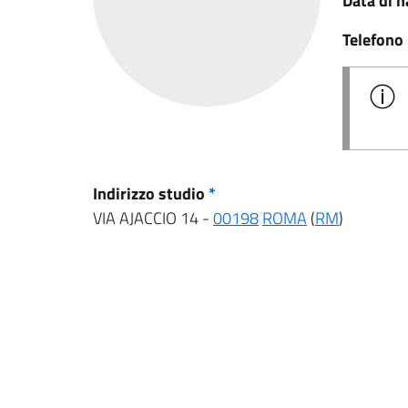
Data di n
Telefono
Indirizzo studio
*
VIA AJACCIO 14 -
00198
ROMA
(
RM
)