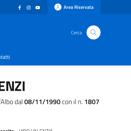
Facebook
(nuova scheda - new tab)
Instagram
(nuova scheda - new tab)
YouTube
(nuova scheda - new tab)
Area Riservata
Cerca
tatti
ENZI
'Albo dal
08/11/1990
con il n.
1807