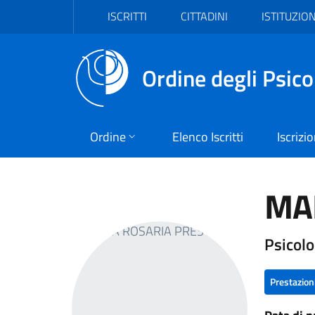
Vai al header
Vai al contenuto principale
Vai al footer
ISCRITTI
CITTADINI
ISTITUZION
Ordine degli Psico
Ordine
Elenco Iscritti
Iscrizi
MA
Psicolo
Prestazion