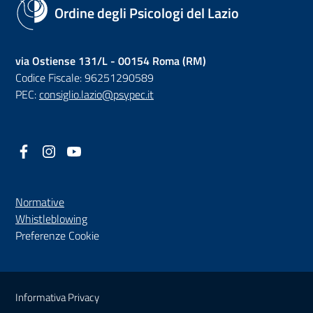
Ordine degli Psicologi del Lazio
via Ostiense 131/L - 00154 Roma (RM)
Codice Fiscale: 96251290589
PEC:
consiglio.lazio@psypec.it
Facebook
(nuova scheda - new tab)
Instagram
(nuova scheda - new tab)
YouTube
(nuova scheda - new tab)
Normative
(nuova scheda - new tab)
Whistleblowing
Preferenze Cookie
Sezione Link Utili
Informativa Privacy