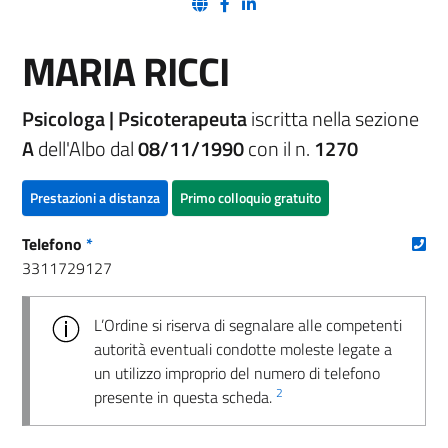
(nuova scheda - new tab)
(nuova scheda - new tab)
(nuova scheda - new tab)
MARIA RICCI
Psicologa | Psicoterapeuta
iscritta nella sezione
A
dell'Albo dal
08/11/1990
con il n.
1270
Prestazioni a distanza
Primo colloquio gratuito
(nu
Telefono
*
3311729127
L’Ordine si riserva di segnalare alle competenti
autorità eventuali condotte moleste legate a
un utilizzo improprio del numero di telefono
2
presente in questa scheda.