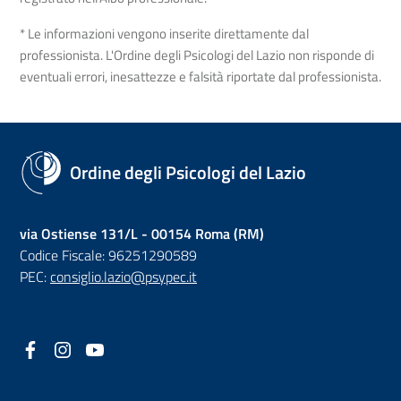
* Le informazioni vengono inserite direttamente dal
professionista. L'Ordine degli Psicologi del Lazio non risponde di
eventuali errori, inesattezze e falsità riportate dal professionista.
Ordine degli Psicologi del Lazio
via Ostiense 131/L - 00154 Roma (RM)
Codice Fiscale: 96251290589
PEC:
consiglio.lazio@psypec.it
Facebook
(nuova scheda - new tab)
Instagram
(nuova scheda - new tab)
YouTube
(nuova scheda - new tab)