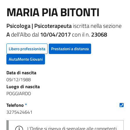
MARIA PIA BITONTI
Psicologa | Psicoterapeuta
iscritta nella sezione
A
dell'Albo dal
10/04/2017
con il n.
23068
Libero professionista
Prestazioni a distanza
AiutaMente Giovani
Data di nascita
09/12/1988
Luogo di nascita
POGGIARDO
(nu
Telefono
*
3275424641
L’Ordine si riserva di segnalare alle competenti