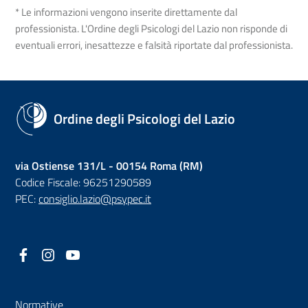
* Le informazioni vengono inserite direttamente dal
professionista. L'Ordine degli Psicologi del Lazio non risponde di
eventuali errori, inesattezze e falsità riportate dal professionista.
Ordine degli Psicologi del Lazio
via Ostiense 131/L - 00154 Roma (RM)
Codice Fiscale: 96251290589
PEC:
consiglio.lazio@psypec.it
Facebook
(nuova scheda - new tab)
Instagram
(nuova scheda - new tab)
YouTube
(nuova scheda - new tab)
Normative