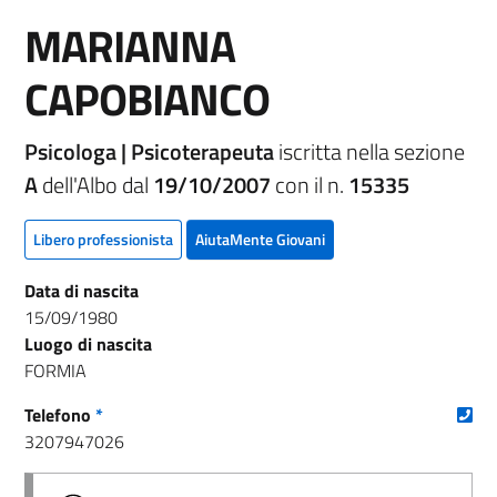
MARIANNA
CAPOBIANCO
Psicologa | Psicoterapeuta
iscritta nella sezione
A
dell'Albo dal
19/10/2007
con il n.
15335
Libero professionista
AiutaMente Giovani
Data di nascita
15/09/1980
Luogo di nascita
FORMIA
(nu
Telefono
*
3207947026