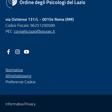
Ordine degli Psicologi del Lazio
via Ostiense 131/L - 00154 Roma (RM)
Codice Fiscale: 96251290589
PEC:
consiglio.lazio@psypec.it
Facebook
(nuova scheda - new tab)
Instagram
(nuova scheda - new tab)
YouTube
(nuova scheda - new tab)
Normative
(nuova scheda - new tab)
Whistleblowing
Preferenze Cookie
Sezione Link Utili
Informativa Privacy