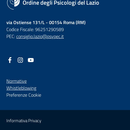
Ordine degli Psicologi del Lazio
via Ostiense 131/L - 00154 Roma (RM)
Codice Fiscale: 96251290589
PEC:
consiglio.lazio@psypec.it
Facebook
(nuova scheda - new tab)
Instagram
(nuova scheda - new tab)
YouTube
(nuova scheda - new tab)
Normative
(nuova scheda - new tab)
Whistleblowing
Preferenze Cookie
Sezione Link Utili
Informativa Privacy