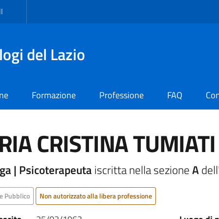
I
logi del Lazio
one
Formazione
Professione
FAQ
Con
IA CRISTINA TUMIATI
ga | Psicoterapeuta
iscritta nella sezione
A
dell
e Pubblico
Non autorizzato alla libera professione