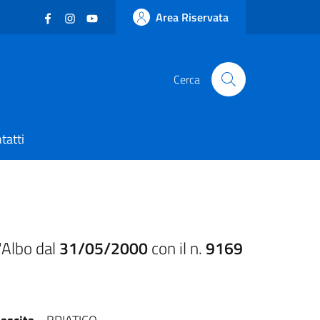
Facebook
(nuova scheda - new tab)
Instagram
(nuova scheda - new tab)
YouTube
(nuova scheda - new tab)
Area Riservata
Cerca
tatti
'Albo dal
31/05/2000
con il n.
9169