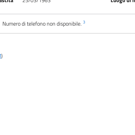
ascita
25/03/1963
Luogo di n
3
Numero di telefono non disponibile.
M
)