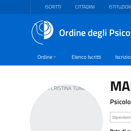
Vai al header
Vai al contenuto principale
Vai al footer
ISCRITTI
CITTADINI
ISTITUZION
Ordine degli Psico
Ordine
Elenco Iscritti
Iscrizi
MAR
Psicolo
Dipendent