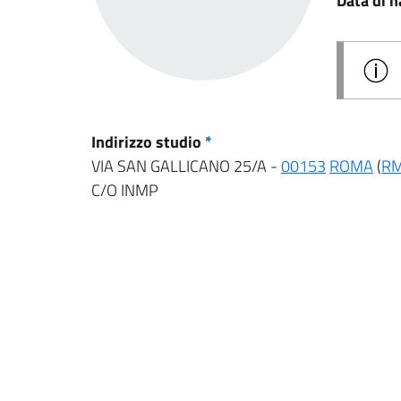
Data di n
Indirizzo studio
*
VIA SAN GALLICANO 25/A -
00153
ROMA
(
R
C/O INMP