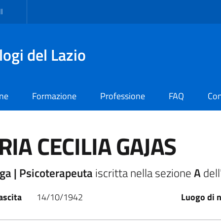
I
logi del Lazio
one
Formazione
Professione
FAQ
Con
IA CECILIA GAJAS
ga | Psicoterapeuta
iscritta nella sezione
A
dell
ascita
14/10/1942
Luogo di n