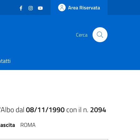
Facebook
(nuova scheda - new tab)
Instagram
(nuova scheda - new tab)
YouTube
(nuova scheda - new tab)
Area Riservata
Cerca
tatti
'Albo dal
08/11/1990
con il n.
2094
ascita
ROMA