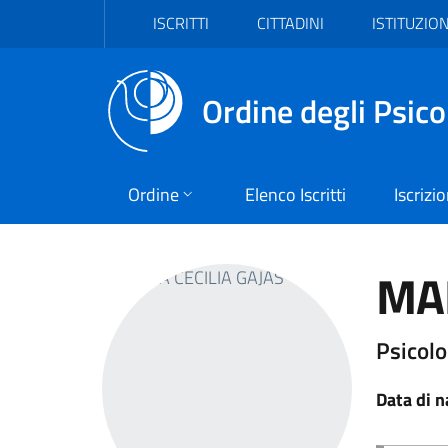
Vai al header
Vai al contenuto principale
Vai al footer
ISCRITTI
CITTADINI
ISTITUZION
Ordine degli Psico
Ordine
Elenco Iscritti
Iscrizi
MAR
Psicolo
Data di n