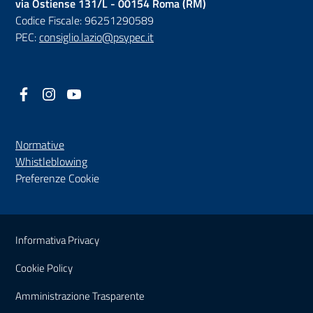
via Ostiense 131/L - 00154 Roma (RM)
Codice Fiscale: 96251290589
PEC:
consiglio.lazio@psypec.it
Facebook
(nuova scheda - new tab)
Instagram
(nuova scheda - new tab)
YouTube
(nuova scheda - new tab)
Normative
(nuova scheda - new tab)
Whistleblowing
Preferenze Cookie
Sezione Link Utili
Informativa Privacy
Cookie Policy
(nuova scheda - new tab)
Amministrazione Trasparente