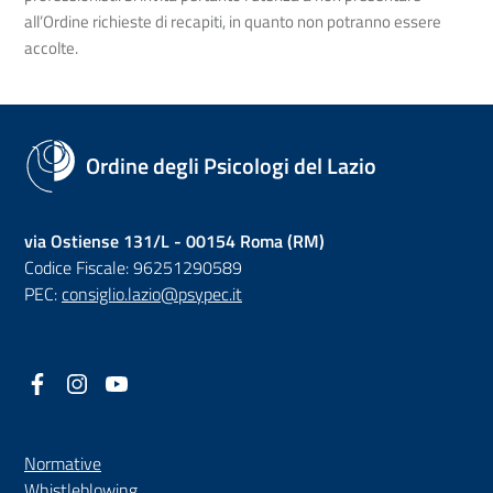
all’Ordine richieste di recapiti, in quanto non potranno essere
accolte.
Ordine degli Psicologi del Lazio
via Ostiense 131/L - 00154 Roma (RM)
Codice Fiscale: 96251290589
PEC:
consiglio.lazio@psypec.it
Facebook
(nuova scheda - new tab)
Instagram
(nuova scheda - new tab)
YouTube
(nuova scheda - new tab)
Normative
(nuova scheda - new tab)
Whistleblowing