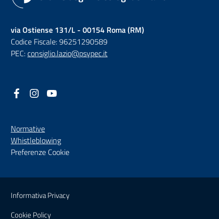
via Ostiense 131/L - 00154 Roma (RM)
Codice Fiscale: 96251290589
PEC:
consiglio.lazio@psypec.it
Facebook
(nuova scheda - new tab)
Instagram
(nuova scheda - new tab)
YouTube
(nuova scheda - new tab)
Normative
(nuova scheda - new tab)
Whistleblowing
Preferenze Cookie
Sezione Link Utili
Informativa Privacy
Cookie Policy