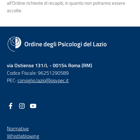
all’Ordine richieste di recapiti, in quanto non potranno essere
accolte.
Ordine degli Psicologi del Lazio
via Ostiense 131/L - 00154 Roma (RM)
Codice Fiscale: 96251290589
PEC:
consiglio.lazio@psypec.it
Facebook
(nuova scheda - new tab)
Instagram
(nuova scheda - new tab)
YouTube
(nuova scheda - new tab)
Normative
(nuova scheda - new tab)
Whistleblowing