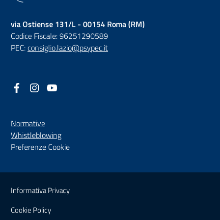
via Ostiense 131/L - 00154 Roma (RM)
Codice Fiscale: 96251290589
PEC:
consiglio.lazio@psypec.it
Facebook
(nuova scheda - new tab)
Instagram
(nuova scheda - new tab)
YouTube
(nuova scheda - new tab)
Normative
(nuova scheda - new tab)
Whistleblowing
Preferenze Cookie
Sezione Link Utili
Informativa Privacy
Cookie Policy