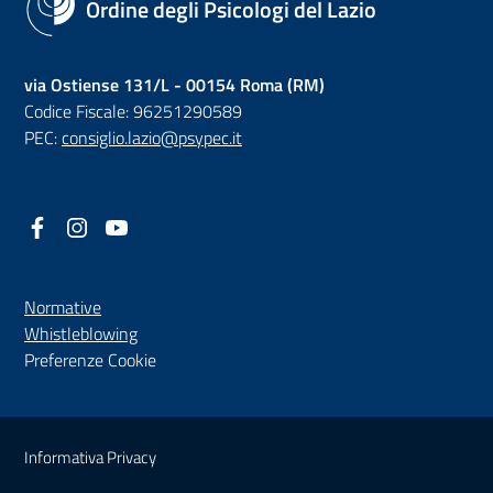
Ordine degli Psicologi del Lazio
via Ostiense 131/L - 00154 Roma (RM)
Codice Fiscale: 96251290589
PEC:
consiglio.lazio@psypec.it
Facebook
(nuova scheda - new tab)
Instagram
(nuova scheda - new tab)
YouTube
(nuova scheda - new tab)
Normative
(nuova scheda - new tab)
Whistleblowing
Preferenze Cookie
Sezione Link Utili
Informativa Privacy