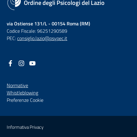
Ordine degli Psicologi del Lazio
via Ostiense 131/L - 00154 Roma (RM)
Codice Fiscale: 96251290589
PEC:
consiglio.lazio@psypec.it
Facebook
(nuova scheda - new tab)
Instagram
(nuova scheda - new tab)
YouTube
(nuova scheda - new tab)
Normative
(nuova scheda - new tab)
Whistleblowing
Preferenze Cookie
Sezione Link Utili
Informativa Privacy