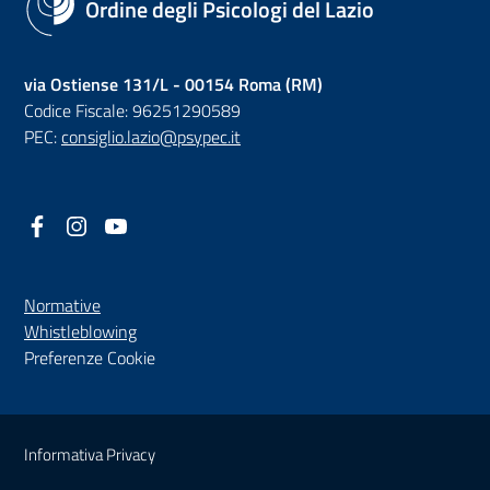
Ordine degli Psicologi del Lazio
via Ostiense 131/L - 00154 Roma (RM)
Codice Fiscale: 96251290589
PEC:
consiglio.lazio@psypec.it
Facebook
(nuova scheda - new tab)
Instagram
(nuova scheda - new tab)
YouTube
(nuova scheda - new tab)
Normative
(nuova scheda - new tab)
Whistleblowing
Preferenze Cookie
Sezione Link Utili
Informativa Privacy