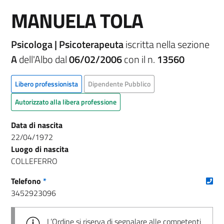
MANUELA TOLA
Psicologa | Psicoterapeuta
iscritta nella sezione
A
dell'Albo dal
06/02/2006
con il n.
13560
Libero professionista
Dipendente Pubblico
Autorizzato alla libera professione
Data di nascita
22/04/1972
Luogo di nascita
COLLEFERRO
(nu
Telefono
*
3452923096
L’Ordine si riserva di segnalare alle competenti