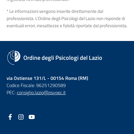
* Le informazioni vengono inserite direttamente dal
professionista. L'Ordine degli Psicologi del Lazio non risponde di
eventuali errori, inesattezze e falsità riportate dal professionista.
Ordine degli Psicologi del Lazio
via Ostiense 131/L - 00154 Roma (RM)
Codice Fiscale: 96251290589
PEC:
consiglio.lazio@psypec.it
Facebook
(nuova scheda - new tab)
Instagram
(nuova scheda - new tab)
YouTube
(nuova scheda - new tab)