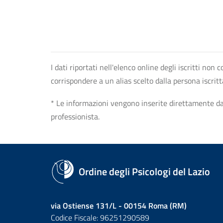
I dati riportati nell'elenco online degli iscritti no
corrispondere a un alias scelto dalla persona iscrit
* Le informazioni vengono inserite direttamente dal 
professionista.
Ordine degli Psicologi del Lazio
via Ostiense 131/L - 00154 Roma (RM)
Codice Fiscale: 96251290589