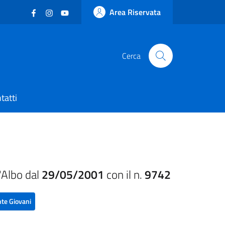
Facebook
(nuova scheda - new tab)
Instagram
(nuova scheda - new tab)
YouTube
(nuova scheda - new tab)
Area Riservata
Cerca
tatti
'Albo dal
29/05/2001
con il n.
9742
te Giovani