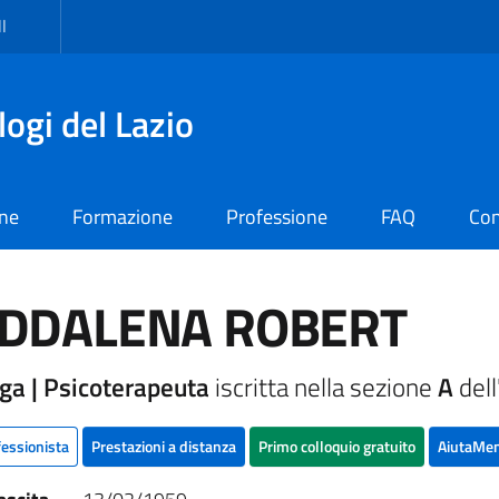
I
logi del Lazio
one
Formazione
Professione
FAQ
Con
DDALENA ROBERT
ga | Psicoterapeuta
iscritta nella sezione
A
dell
fessionista
Prestazioni a distanza
Primo colloquio gratuito
AiutaMen