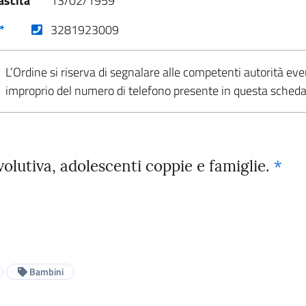
ascita
13/02/1959
(nuova scheda - new tab)
*
3281923009
L’Ordine si riserva di segnalare alle competenti autorità eve
improprio del numero di telefono presente in questa sched
evolutiva, adolescenti coppie e famiglie.
*
Bambini