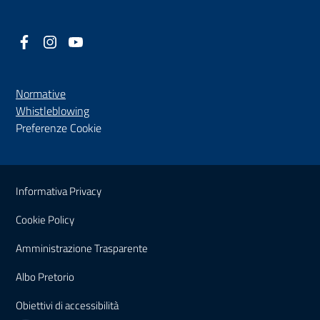
Facebook
(nuova scheda - new tab)
Instagram
(nuova scheda - new tab)
YouTube
(nuova scheda - new tab)
Normative
(nuova scheda - new tab)
Whistleblowing
Preferenze Cookie
Sezione Link Utili
Informativa Privacy
Cookie Policy
(nuova scheda - new tab)
Amministrazione Trasparente
(nuova scheda - new tab)
Albo Pretorio
(nuova scheda - new tab)
Obiettivi di accessibilità