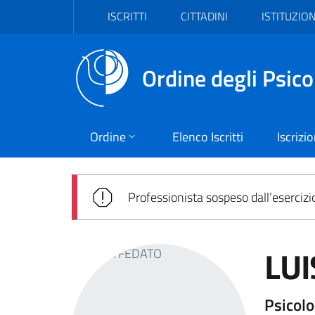
Vai al header
Vai al contenuto principale
Vai al footer
ISCRITTI
CITTADINI
ISTITUZION
Ordine degli Psico
Ordine
Elenco Iscritti
Iscrizi
Professionista sospeso dall’esercizi
LUI
Psicol