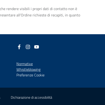
che rendere visibili i propri dati di contatto non è
esentare all’Ordine richieste di recapiti, in quanto
Facebook
(nuova scheda - new tab)
Instagram
(nuova scheda - new tab)
YouTube
(nuova scheda - new tab)
Normative
(nuova scheda - new tab)
Whistleblowing
Preferenze Cookie
(nuova scheda - new tab)
(nuova scheda - new tab)
à
Dichiarazione di accessibilità