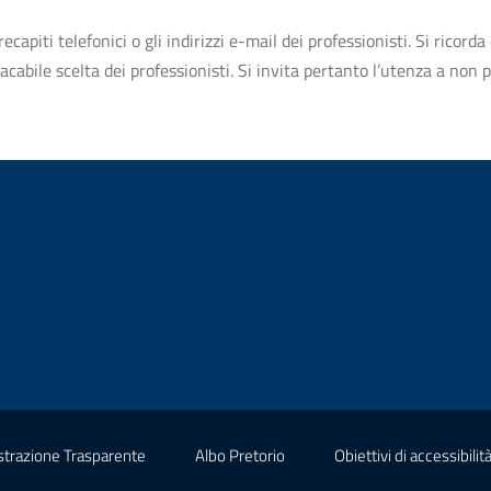
apiti telefonici o gli indirizzi e-mail dei professionisti. Si ricorda 
bile scelta dei professionisti. Si invita pertanto l’utenza a non pr
(nuova scheda - new tab)
(nuova scheda - new tab)
trazione Trasparente
Albo Pretorio
Obiettivi di accessibilit