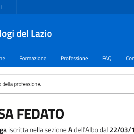
I
logi del Lazio
one
Formazione
Professione
FAQ
Con
o della professione.
SA FEDATO
oga
iscritta nella sezione
A
dell'Albo dal
22/03/