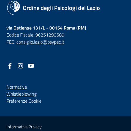
Ordine degli Psicologi del Lazio
via Ostiense 131/L - 00154 Roma (RM)
Codice Fiscale: 96251290589
PEC:
consiglio.lazio@psypec.it
Facebook
(nuova scheda - new tab)
Instagram
(nuova scheda - new tab)
YouTube
(nuova scheda - new tab)
Normative
(nuova scheda - new tab)
Whistleblowing
Preferenze Cookie
Sezione Link Utili
Informativa Privacy