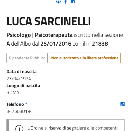
(nuova scheda - new tab)
(nuova scheda - new tab)
(nuova scheda - new tab)
LUCA SARCINELLI
Psicologo | Psicoterapeuta
iscritto nella sezione
A
dell'Albo dal
25/01/2016
con il n.
21838
Dipendente Pubblico
Non autorizzato alla libera professione
Data di nascita
23/04/1974
Luogo di nascita
ROMA
(nu
Telefono
*
3475030194
L’Ordine si riserva di segnalare alle competenti