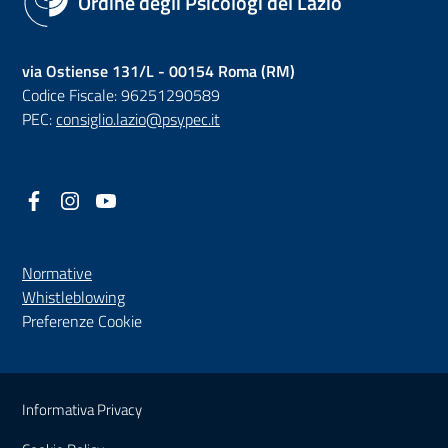
Ordine degli Psicologi del Lazio
via Ostiense 131/L - 00154 Roma (RM)
Codice Fiscale: 96251290589
PEC:
consiglio.lazio@psypec.it
Facebook
(nuova scheda - new tab)
Instagram
(nuova scheda - new tab)
YouTube
(nuova scheda - new tab)
Normative
(nuova scheda - new tab)
Whistleblowing
Preferenze Cookie
Sezione Link Utili
Informativa Privacy