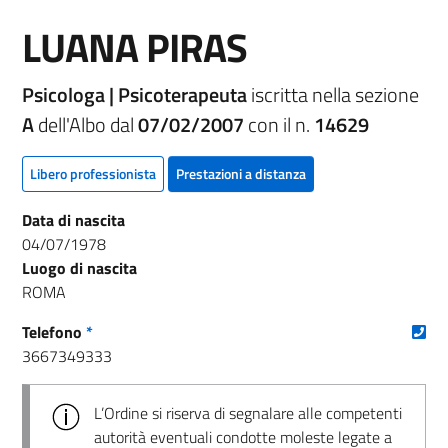
LUANA PIRAS
Psicologa | Psicoterapeuta
iscritta nella sezione
A
dell'Albo dal
07/02/2007
con il n.
14629
Libero professionista
Prestazioni a distanza
Data di nascita
04/07/1978
Luogo di nascita
ROMA
(nu
Telefono
*
3667349333
L’Ordine si riserva di segnalare alle competenti
autorità eventuali condotte moleste legate a