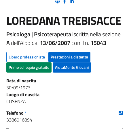
(nuova scheda - new tab)
(nuova scheda - new tab)
(nuova scheda - new tab)
LOREDANA TREBISACCE
Psicologa | Psicoterapeuta
iscritta nella sezione
A
dell'Albo dal
13/06/2007
con il n.
15043
Libero professionista
Prestazioni a distanza
Primo colloquio gratuito
AiutaMente Giovani
Data di nascita
30/09/1973
Luogo di nascita
COSENZA
(nu
Telefono
*
3386916894