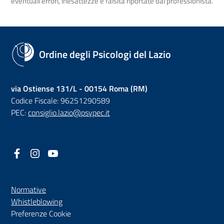
eventuali errori, inesattezze e falsità riportate dal professionista.
Ordine degli Psicologi del Lazio
via Ostiense 131/L - 00154 Roma (RM)
Codice Fiscale: 96251290589
PEC:
consiglio.lazio@psypec.it
Facebook
(nuova scheda - new tab)
Instagram
(nuova scheda - new tab)
YouTube
(nuova scheda - new tab)
Normative
(nuova scheda - new tab)
Whistleblowing
Preferenze Cookie