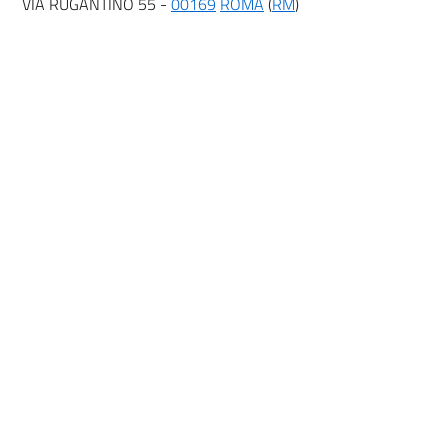
VIA RUGANTINO 55 -
00169
ROMA
(
RM
)