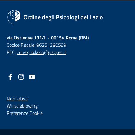
Ordine degli Psicologi del Lazio
via Ostiense 131/L - 00154 Roma (RM)
Codice Fiscale: 96251290589
PEC:
consiglio.lazio@psypec.it
Facebook
(nuova scheda - new tab)
Instagram
(nuova scheda - new tab)
YouTube
(nuova scheda - new tab)
Normative
(nuova scheda - new tab)
Whistleblowing
Preferenze Cookie
Sezione Link Utili