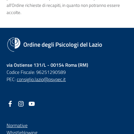
all’Ordine richieste di recapiti, in quanto non potranno essere
accolte.
Ordine degli Psicologi del Lazio
via Ostiense 131/L - 00154 Roma (RM)
Codice Fiscale: 96251290589
PEC:
consiglio.lazio@psypec.it
Facebook
(nuova scheda - new tab)
Instagram
(nuova scheda - new tab)
YouTube
(nuova scheda - new tab)
Normative
(nuova scheda - new tab)
Whistleblowing