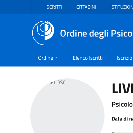
Vai al header
Vai al contenuto principale
Vai al footer
ISCRITTI
CITTADINI
ISTITUZION
Ordine degli Psico
Ordine
Elenco Iscritti
Iscrizi
LIV
Psicolo
Data di n