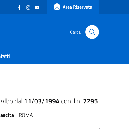
Facebook
(nuova scheda - new tab)
Instagram
(nuova scheda - new tab)
YouTube
(nuova scheda - new tab)
Area Riservata
Cerca
tatti
'Albo dal
11/03/1994
con il n.
7295
ascita
ROMA