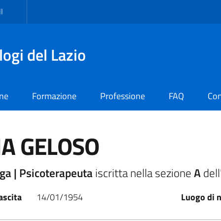
I
logi del Lazio
one
Formazione
Professione
FAQ
Con
IA GELOSO
ga | Psicoterapeuta
iscritta nella sezione
A
dell
ascita
14/01/1954
Luogo di n