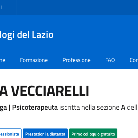
I
logi del Lazio
one
Formazione
Professione
FAQ
Con
IA VECCIARELLI
ga | Psicoterapeuta
iscritta nella sezione
A
dell
fessionista
Prestazioni a distanza
Primo colloquio gratuito