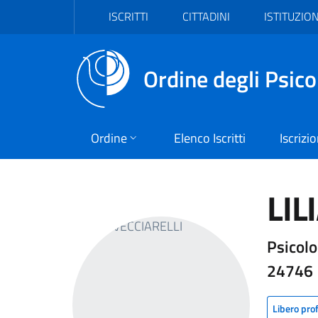
Vai al header
Vai al contenuto principale
Vai al footer
ISCRITTI
CITTADINI
ISTITUZION
Ordine degli Psico
Ordine
Elenco Iscritti
Iscrizi
LIL
Psicolo
24746
Libero pro