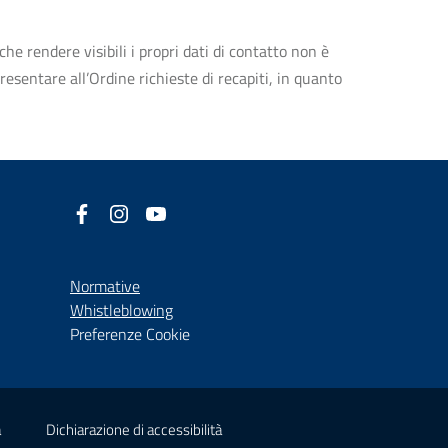
che rendere visibili i propri dati di contatto non è
esentare all’Ordine richieste di recapiti, in quanto
Facebook
(nuova scheda - new tab)
Instagram
(nuova scheda - new tab)
YouTube
(nuova scheda - new tab)
Normative
(nuova scheda - new tab)
Whistleblowing
Preferenze Cookie
(nuova scheda - new tab)
(nuova scheda - new tab)
à
Dichiarazione di accessibilità