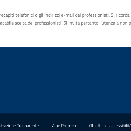
apiti telefonici o gli indirizzi e-mail dei professionisti. Si ricorda 
bile scelta dei professionisti. Si invita pertanto l’utenza a non pr
(nuova scheda - new tab)
(nuova scheda - new tab)
trazione Trasparente
Albo Pretorio
Obiettivi di accessibilit