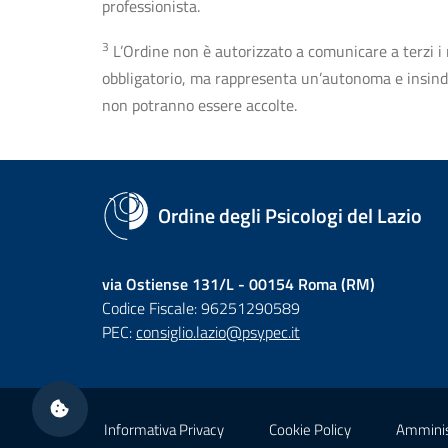
professionista.
3
L’Ordine non è autorizzato a comunicare a terzi i rec
obbligatorio, ma rappresenta un’autonoma e insindaca
non potranno essere accolte.
Ordine degli Psicologi del Lazio
via Ostiense 131/L - 00154 Roma (RM)
Codice Fiscale: 96251290589
PEC:
consiglio.lazio@psypec.it
Sezione Link Utili
Informativa Privacy
Cookie Policy
Amminis